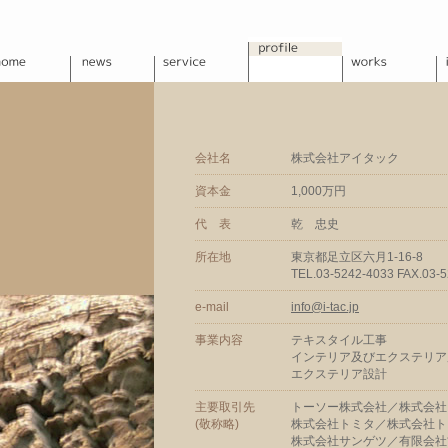
会社名
株式会社アイタック
資本金
1,000万円
代 表
乾 忠史
所在地
東京都足立区六月1-16-8
TEL.03-5242-4033 FAX.03-
e-mail
info@i-tac.jp
事業内容
テキスタイル工事
インテリア及びエクステリア
エクステリア設計
主要取引先
トーソー株式会社／株式会社
(敬称略)
株式会社トミタ／株式会社ト
株式会社サンゲツ／有限会社