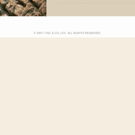
© 2007 I-TAC & CO.,LTD. ALL RIGHTS RESERVED.