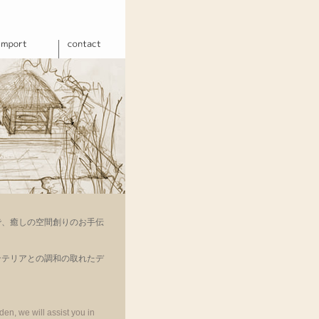
で、癒しの空間創りのお手伝
ンテリアとの調和の取れたデ
den, we will assist you in