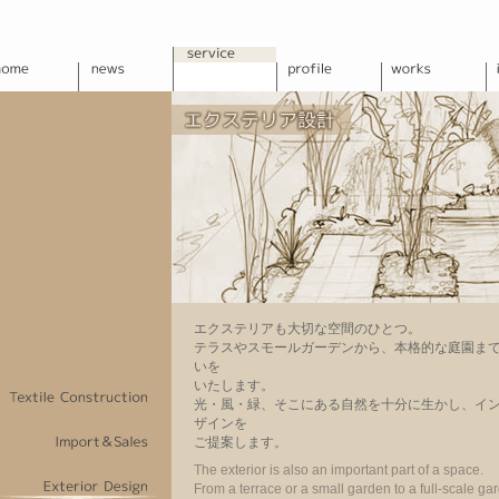
エクステリアも大切な空間のひとつ。
テラスやスモールガーデンから、本格的な庭園ま
いを
いたします。
光・風・緑、そこにある自然を十分に生かし、イ
ザインを
ご提案します。
The exterior is also an important part of a space.
From a terrace or a small garden to a full-scale gar