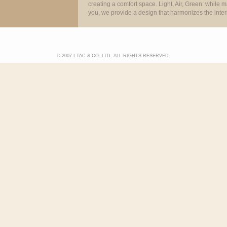
creating a comfort space. Light, Air, Green: while
you, we provide a design that harmonizes the interi
© 2007 I-TAC & CO.,LTD. ALL RIGHTS RESERVED.